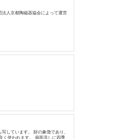
団法人京都陶磁器協会によって運営
写しています。 財の象徴であり、
良く使われます。 扇面流しに四季