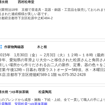
清水焼 西村松寿堂
創業明治18年 京都で茶道具・花器・銅器・工芸品を販売しておられま
込まれた連続模様が美しい器です。
京都府京都市下京区松原中之町484-2
作家物陶磁器 木と根
2015年 1月30日（金）～ 2月3日（火）１２時～１８時（最
昨年、愛知県の常滑より大分へと移住された松原さんと角田さ
新しい場所から作りだされるお二人の新作、定番。器の色々をご
営業:午後12時～日暮れ 喫茶ラストオーダー5時頃。水・木曜
本店:京都市下京区燈籠町589-1 1階 ℡:075-352-2428
清水焼 つゆ草抹茶碗 松斎陶苑
土のブレンドから成形・施釉・下絵・上絵、全て一貫して職人の手によ
松斎陶苑 安田松斎つゆ草抹茶碗