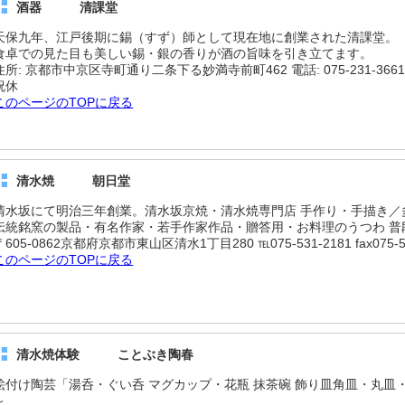
酒器 清課堂
天保九年、江戸後期に錫（すず）師として現在地に創業された清課堂。
食卓での見た目も美しい錫・銀の香りが酒の旨味を引き立てます。
住所: 京都市中京区寺町通り二条下る妙満寺前町462 電話: 075-231-3661 営業時
祝休
このページのTOPに戻る
清水焼 朝日堂
清水坂にて明治三年創業。清水坂京焼・清水焼専門店 手作り・手描き／
伝統銘窯の製品・有名作家・若手作家作品・贈答用・お料理のうつわ 普
〒605-0862京都府京都市東山区清水1丁目280 ℡075-531-2181 fax075-53
このページのTOPに戻る
清水焼体験 ことぶき陶春
絵付け陶芸「湯呑・ぐい呑 マグカップ・花瓶 抹茶碗 飾り皿角皿・丸皿・
～