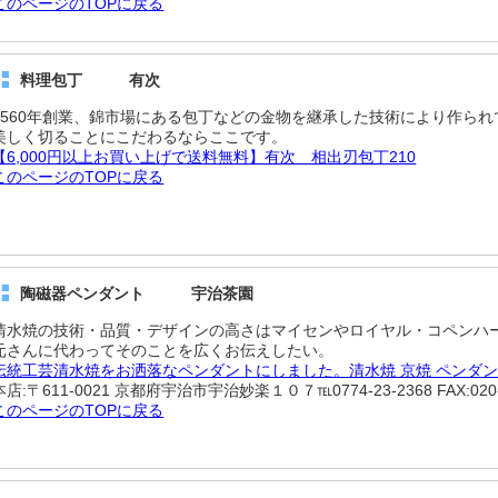
このページのTOPに戻る
料理包丁 有次
1560年創業、錦市場にある包丁などの金物を継承した技術により作られ
美しく切ることにこだわるならここです。
【6,000円以上お買い上げで送料無料】有次 相出刃包丁210
このページのTOPに戻る
陶磁器ペンダント 宇治茶園
清水焼の技術・品質・デザインの高さはマイセンやロイヤル・コペンハー
元さんに代わってそのことを広くお伝えしたい。
伝統工芸清水焼をお洒落なペンダントにしました。清水焼 京焼 ペンダン
本店:〒611-0021 京都府宇治市宇治妙楽１０７℡0774-23-2368 FAX:020-4
このページのTOPに戻る