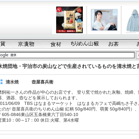
水焼団地・宇治市の炭山などで生産されているものを清水焼と
清水焼 壺屋喜兵衛
猪飼祐一さんの作品が中心のお店です。 登り窯で焼かれた灰釉、焼締、
器、酒器、壺などを展示しておられます。
2011/06/09 TBS はなまるマーケット はなまるカフェで高嶋ちさ
たのが 壺屋喜兵衛のちりめん山椒 紅柄 50g/840円、萌黄 50g/840円）、利
〒605-0846東山区五条橋東六丁目540-10
営業10：00～17：00 休日:火曜、第4水曜