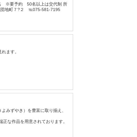
名 ※要予約 50名以上は交代制 所
町７?２ ℡075-581-7195
見れます。
きよみずやき）を豊富に取り揃え、
端正な作品を用意されております。