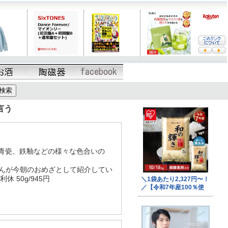
言う
青瓷、鉄釉などの様々な色合いの
子さんが今朝のおめざとして紹介してい
休 50g/945円