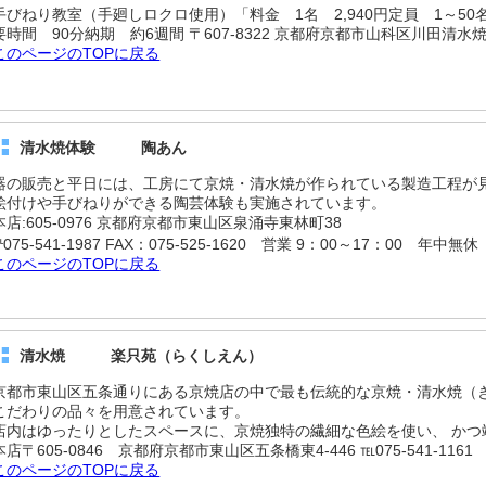
手びねり教室（手廻しロクロ使用）「料金 1名 2,940円定員 1～50
要時間 90分納期 約6週間 〒607-8322 京都府京都市山科区川田清水焼団地
このページのTOPに戻る
清水焼体験 陶あん
器の販売と平日には、工房にて京焼・清水焼が作られている製造工程が
絵付けや手びねりができる陶芸体験も実施されています。
本店:605-0976 京都府京都市東山区泉涌寺東林町38
℡075-541-1987 FAX：075-525-1620 営業 9：00～17：00 年中無休
このページのTOPに戻る
清水焼 楽只苑（らくしえん）
京都市東山区五条通りにある京焼店の中で最も伝統的な京焼・清水焼（
こだわりの品々を用意されています。
店内はゆったりとしたスペースに、京焼独特の繊細な色絵を使い、 かつ
本店〒605-0846 京都府京都市東山区五条橋東4-446 ℡075-541-1161
このページのTOPに戻る