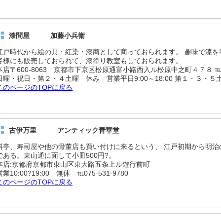
漆問屋 加藤小兵衛
江戸時代から絵の具・紅染・漆商として商っておられます。 趣味で漆を
客様にも販売しておられて、漆塗り教室もしておられます。
本店〒600-8063 京都市下京区松原通富小路西入ル松原中之町４７８ ℡075-
日曜・祝日・第２・４土曜 休み 営業平日9:00～18:00 第１・３・５土曜日
このページのTOPに戻る
古伊万里 アンティック青華堂
料亭、寿司屋や他の骨董店も買い付けに来るという、 江戸初期から明治
である。東山通に面して小皿500円?。
本店:京都府京都市東山区東大路五条上ル遊行前町
営業10:00?19:00 無休 ℡075-531-9780
このページのTOPに戻る