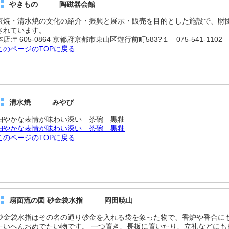
やきもの 陶磁器会館
京焼・清水焼の文化の紹介・振興と展示・販売を目的とした施設で、財
されています。
本店:〒605-0864 京都府京都市東山区遊行前町583?１ 075-541-1102
このページのTOPに戻る
清水焼 みやび
細やかな表情が味わい深い 茶碗 黒釉
細やかな表情が味わい深い 茶碗 黒釉
このページのTOPに戻る
扇面流の図 砂金袋水指 岡田暁山
砂金袋水指はその名の通り砂金を入れる袋を象った物で、香炉や香合にも
たいへんおめでたい物です。 一つ置き、長板に置いたり、立礼などにも