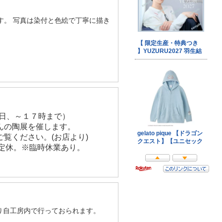
す。 写真は染付と色絵で丁寧に描き
終日、～１７時まで）
んの陶展を催します。
覧ください。(お店より)
日定休。※臨時休業あり。
り自工房内で行っておられます。