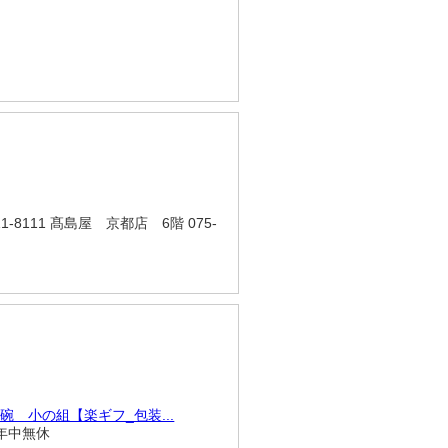
1-8111 髙島屋 京都店 6階 075-
 小の組【楽ギフ_包装...
0 年中無休